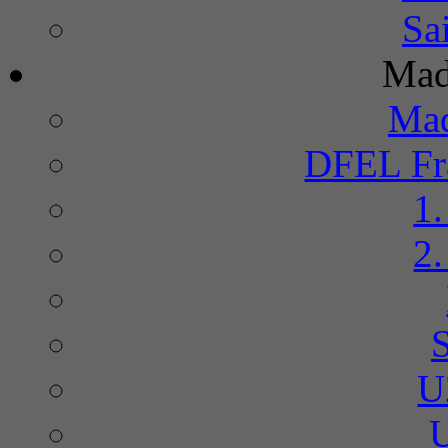
Sa
Mad
Mad
DFEL Fra
1
2
U